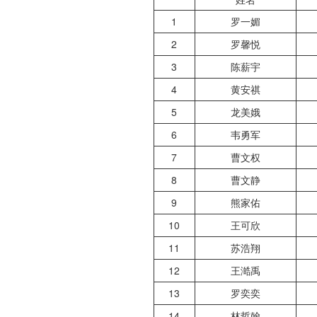
1
罗一媚
2
罗馨悦
3
陈薪宇
4
黄安祺
5
龙美娥
6
韦勇军
7
曹文权
8
曹文静
9
熊家佑
10
王可欣
11
苏浩翔
12
王澔禹
13
罗奕奕
14
林哲翰