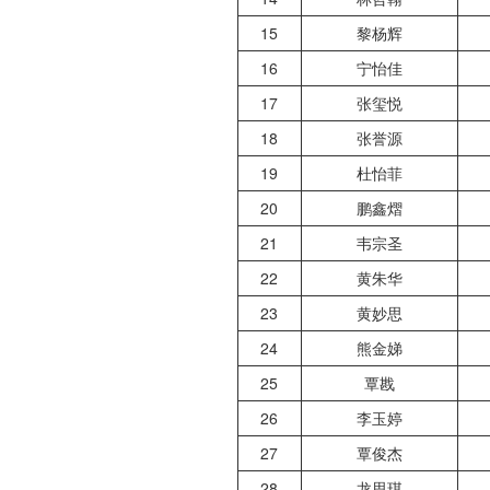
15
黎杨辉
16
宁怡佳
17
张玺悦
18
张誉源
19
杜怡菲
20
鹏鑫熠
21
韦宗圣
22
黄朱华
23
黄妙思
24
熊金娣
25
覃戡
26
李玉婷
27
覃俊杰
28
龙思琪