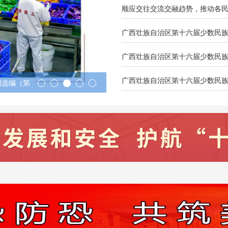
例选编（第
广西三江：侗乡非遗展演迎客来