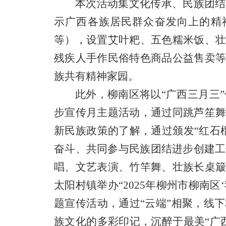
本次活动集文化传承、民族团结
示广西各族居民群众奋发向上的精
等），设置艾叶粑、五色糯米饭、
残疾人手作民俗特色商品公益售卖
族共有精神家园。
此外，
柳南区
将以
“
广西三月三
步宣传月主题活动
，
通过同跳芦笙
新民族政策的了解，通过颁发
“
红石
奋斗、共同参与民族团结进步创建工
唱、文艺表演、竹竿舞、壮族长桌
太阳村镇举办“
2025
年柳州市柳南区‘
题宣传活动，
通过
“云端”相聚，线
族文化的多彩印记，沉醉于最美“广