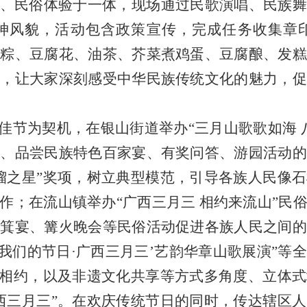
、民俗体验于一体，
现场
通过民歌演唱、民族舞
神风貌，
活动包含政策宣传，完成任务收集章
壮粽、豆腐花、油茶、芥菜煮鸡蛋、豆腐酿、发糕
等，让大家深刻
感受中华民族传统文化的魅力，促
”佳节为契机，在银山街道
举办
“
三月山歌歌如海 
舞、品尝民族特色百家宴
、
有奖问答、游园活动的
榴之星
”
奖项，树立典型模范
，
引导各族人民像石
作
；在流山镇举办
“广西三月三 相约来流山”
簸箕宴、篝火晚会等民俗活动促进各族人民之间的
我们的节日·广西三月三’艺韵华章山歌展演”等
全
下相约，以及非遗文化共享等方式多角度、立体
西三月三”。在欢庆传统节日的同时，传达辖区