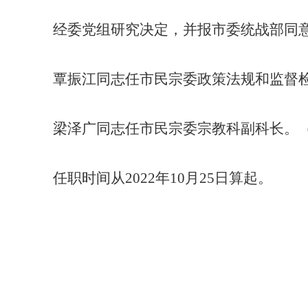
经
委
党
组
研究决定
，并报市委统战部同
覃振江同志任
市民宗委政策法规和监督
梁泽广同志任
市民宗委
宗教
科
副
科长
。
任职时间从
2022年10月25日算起。